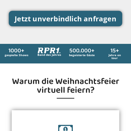
Jetzt unverbindlich anfragen
1000+
500.000+
15+
Band des Jahres
gespielte Shows
begeisterte Gäste
Jahre on
tour
Warum die Weihnachtsfeier
virtuell feiern?