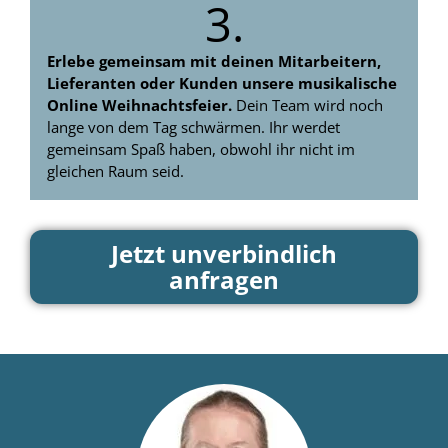
3.
Erlebe gemeinsam mit deinen Mitarbeitern,
Lieferanten oder Kunden unsere musikalische
Online Weihnachtsfeier.
Dein Team wird noch
lange von dem Tag schwärmen. Ihr werdet
gemeinsam Spaß haben, obwohl ihr nicht im
gleichen Raum seid.
Jetzt unverbindlich
anfragen