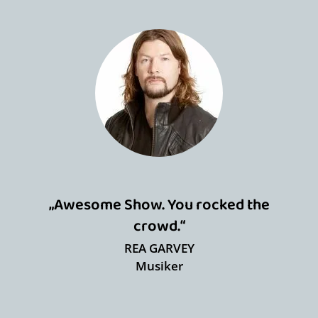
„Awesome Show. You rocked the
crowd.“
REA GARVEY
Musiker