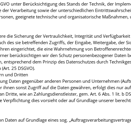
SGVO unter Berücksichtigung des Stands der Technik, der Implem
er Verarbeitung sowie der unterschiedlichen Eintrittswahrschein
Personen, geeignete technische und organisatorische Maßnahmen
die Sicherung der Vertraulichkeit, Integrität und Verfügbarkeit
ch des sie betreffenden Zugriffs, der Eingabe, Weitergabe, der Si
ahren eingerichtet, die eine Wahrnehmung von Betroffenenrechte
rner berücksichtigen wir den Schutz personenbezogener Daten be
n, entsprechend dem Prinzip des Datenschutzes durch Technikge
 (Art. 25 DSGVO).
rn und Dritten
tung Daten gegenüber anderen Personen und Unternehmen (Auftra
r ihnen sonst Zugriff auf die Daten gewähren, erfolgt dies nur au
n Dritte, wie an Zahlungsdienstleister, gem. Art. 6 Abs. 1 lit. b 
iche Verpflichtung dies vorsieht oder auf Grundlage unserer berecht
on Daten auf Grundlage eines sog. „Auftragsverarbeitungsvertrage