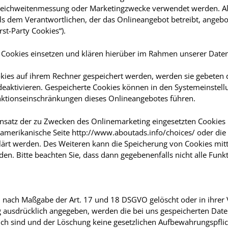
 Reichweitenmessung oder Marketingzwecke verwendet werden. Al
ls dem Verantwortlichen, der das Onlineangebot betreibt, angeb
st-Party Cookies“).
ookies einsetzen und klären hierüber im Rahmen unserer Daten
okies auf ihrem Rechner gespeichert werden, werden sie gebeten
deaktivieren. Gespeicherte Cookies können in den Systemeinstel
nktionseinschränkungen dieses Onlineangebotes führen.
nsatz der zu Zwecken des Onlinemarketing eingesetzten Cookies k
S-amerikanische Seite http://www.aboutads.info/choices/ oder die
ärt werden. Des Weiteren kann die Speicherung von Cookies mitt
den. Bitte beachten Sie, dass dann gegebenenfalls nicht alle Fun
 nach Maßgabe der Art. 17 und 18 DSGVO gelöscht oder in ihrer V
ausdrücklich angegeben, werden die bei uns gespeicherten Daten 
h sind und der Löschung keine gesetzlichen Aufbewahrungspflic