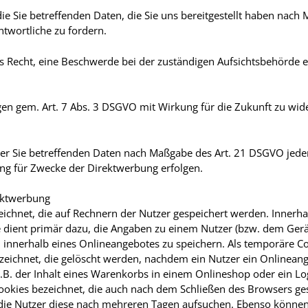
die Sie betreffenden Daten, die Sie uns bereitgestellt haben nac
twortliche zu fordern.
s Recht, eine Beschwerde bei der zuständigen Aufsichtsbehörde e
ungen gem. Art. 7 Abs. 3 DSGVO mit Wirkung für die Zukunft zu wid
der Sie betreffenden Daten nach Maßgabe des Art. 21 DSGVO jede
ng für Zwecke der Direktwerbung erfolgen.
ektwerbung
eichnet, die auf Rechnern der Nutzer gespeichert werden. Innerh
 dient primär dazu, die Angaben zu einem Nutzer (bzw. dem Gerät
nnerhalb eines Onlineangebotes zu speichern. Als temporäre Co
ezeichnet, die gelöscht werden, nachdem ein Nutzer ein Onlinean
z.B. der Inhalt eines Warenkorbs in einem Onlineshop oder ein Lo
okies bezeichnet, die auch nach dem Schließen des Browsers gesp
die Nutzer diese nach mehreren Tagen aufsuchen. Ebenso können 